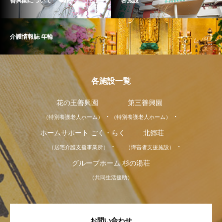
善興園について
各施設
介護情報誌 年輪
各施設一覧
花の王善興園
第三善興園
（特別養護老人ホーム）
（特別養護老人ホーム）
ホームサポート ごく・らく
北郷荘
（居宅介護支援事業所）
（障害者支援施設）
グループホーム 杉の湯荘
（共同生活援助）
お問い合わせ