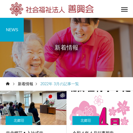
NEWS
新着情報
花の王善興園
第三善興
（特別養護老人ホーム）
（特別養護老人
新着情報
2022年 3月の記事一覧
グループホーム
杉の湯荘
（共同生活援助）
北郷荘
北郷荘