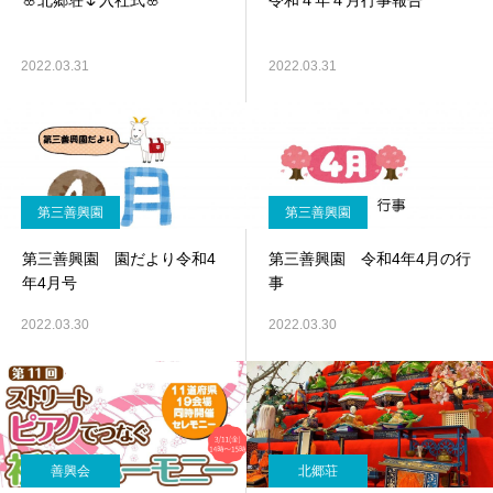
🌸北郷荘🌷入社式🌸
令和４年４月行事報告
2022.03.31
2022.03.31
第三善興園
第三善興園
第三善興園 園だより令和4
第三善興園 令和4年4月の行
年4月号
事
2022.03.30
2022.03.30
善興会
北郷荘