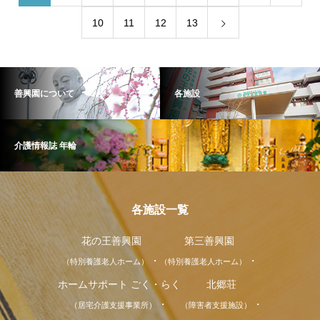
10
11
12
13
善興園について
各施設
介護情報誌 年輪
各施設一覧
花の王善興園
第三善興園
（特別養護老人ホーム）
（特別養護老人ホーム）
ホームサポート ごく・らく
北郷荘
（居宅介護支援事業所）
（障害者支援施設）