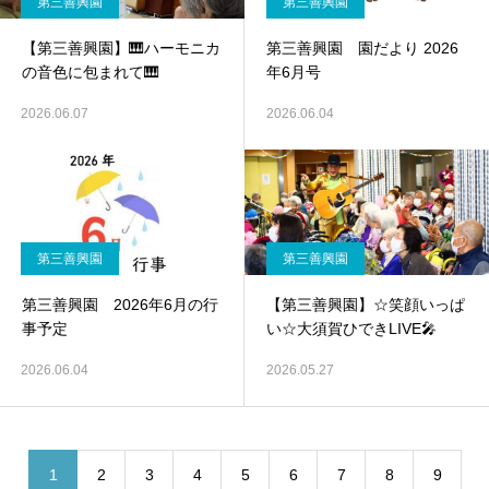
第三善興園
第三善興園
【第三善興園】🎹ハーモニカ
第三善興園 園だより 2026
の音色に包まれて🎹
年6月号
2026.06.07
2026.06.04
第三善興園
第三善興園
第三善興園 2026年6月の行
【第三善興園】☆笑顔いっぱ
事予定
い☆大須賀ひできLIVE🎤
2026.06.04
2026.05.27
1
2
3
4
5
6
7
8
9