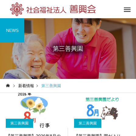
NEWS
第三善興園
花の王善興園
第三善興
（特別養護老人ホーム）
（特別養護老人
新着情報
第三善興園
グループホーム
杉の湯荘
（共同生活援助）
第三善興園
第三善興園