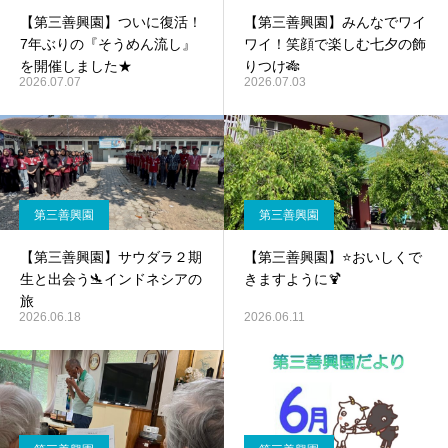
【第三善興園】ついに復活！
【第三善興園】みんなでワイ
7年ぶりの『そうめん流し』
ワイ！笑顔で楽しむ七夕の飾
を開催しました★
りつけ🎋
2026.07.07
2026.07.03
第三善興園
第三善興園
【第三善興園】サウダラ２期
【第三善興園】⭐おいしくで
生と出会う🛬インドネシアの
きますように🍹
旅
2026.06.18
2026.06.11