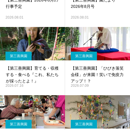
【第三善興園】2026年8月の
【第三善興園】園だより
行事予定
2026年8月号
2026.08.01
2026.08.01
第三善興園
第三善興園
【第三善興園】育てる・収穫
【第三善興園】「ひびき落笑
する・食べる『これ、私たち
会様」が来園！笑いで免疫力
が採ったとよ！』
アップ！？
2026.07.16
2026.07.09
第三善興園
第三善興園