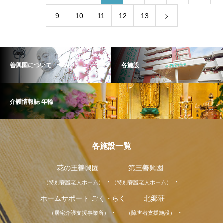
9
10
11
12
13
善興園について
各施設
介護情報誌 年輪
各施設一覧
花の王善興園
第三善興園
（特別養護老人ホーム）
（特別養護老人ホーム）
ホームサポート ごく・らく
北郷荘
（居宅介護支援事業所）
（障害者支援施設）