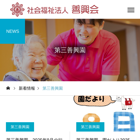
NEWS
第三善興園
花の王善興園
第三善興
（特別養護老人ホーム）
（特別養護老人
新着情報
第三善興園
グループホーム
杉の湯荘
（共同生活援助）
第三善興園
第三善興園