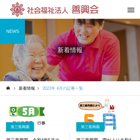
NEWS
新着情報
花の王善興園
第三善興
（特別養護老人ホーム）
（特別養護老人
新着情報
2022年 4月の記事一覧
グループホーム
杉の湯荘
（共同生活援助）
第三善興園
第三善興園