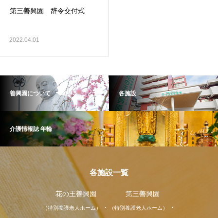
第三善興園 辞令交付式
2022.04.01
善興園について
各施設
介護情報誌 年輪
各施設一覧
花の王善興園
第三善興園
（特別養護老人ホーム）
（特別養護老人ホーム）