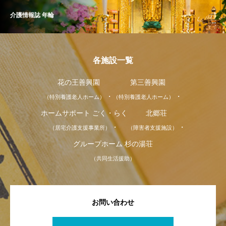
介護情報誌 年輪
各施設一覧
花の王善興園
第三善興園
（特別養護老人ホーム）
（特別養護老人ホーム）
ホームサポート ごく・らく
北郷荘
（居宅介護支援事業所）
（障害者支援施設）
グループホーム 杉の湯荘
（共同生活援助）
お問い合わせ