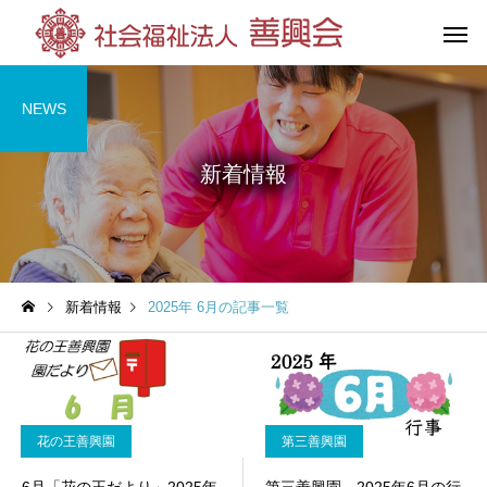
NEWS
新着情報
花の王善興園
第三善興
（特別養護老人ホーム）
（特別養護老人
新着情報
2025年 6月の記事一覧
グループホーム
杉の湯荘
（共同生活援助）
花の王善興園
第三善興園