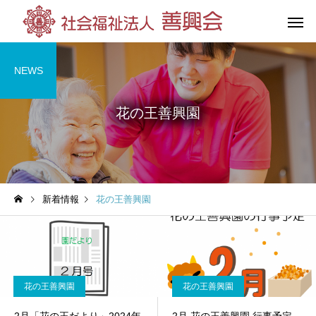
NEWS
花の王善興園
花の王善興園
第三善興
（特別養護老人ホーム）
（特別養護老人
新着情報
花の王善興園
グループホーム
杉の湯荘
（共同生活援助）
花の王善興園
花の王善興園