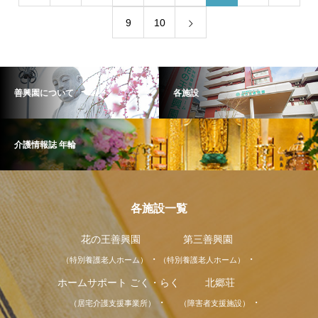
9
10
善興園について
各施設
介護情報誌 年輪
各施設一覧
花の王善興園
第三善興園
（特別養護老人ホーム）
（特別養護老人ホーム）
ホームサポート ごく・らく
北郷荘
（居宅介護支援事業所）
（障害者支援施設）