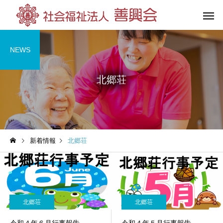
NEWS
北郷荘
花の王善興園
第三善興
（特別養護老人ホーム）
（特別養護老人
新着情報
北郷荘
グループホーム
杉の湯荘
（共同生活援助）
北郷荘
北郷荘