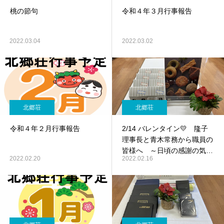
桃の節句
令和４年３月行事報告
2022.03.04
2022.03.02
北郷荘
北郷荘
令和４年２月行事報告
2/14 バレンタイン💛 隆子
理事長と青木常務から職員の
皆様へ ～日頃の感謝の気持
2022.02.20
2022.02.16
ちを込めて～