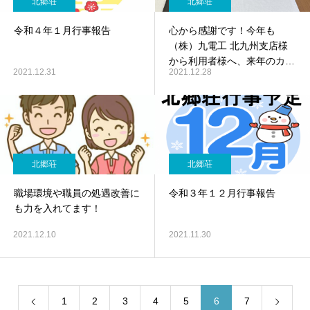
北郷荘
北郷荘
令和４年１月行事報告
心から感謝です！今年も
（株）九電工 北九州支店様
から利用者様へ、来年のカレ
2021.12.31
2021.12.28
ンダーや手帳をいただきまし
た。
北郷荘
北郷荘
職場環境や職員の処遇改善に
令和３年１２月行事報告
も力を入れてます！
2021.12.10
2021.11.30
1
2
3
4
5
6
7