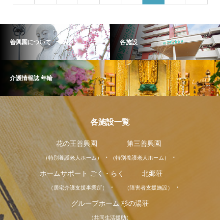
善興園について
各施設
介護情報誌 年輪
各施設一覧
花の王善興園
第三善興園
（特別養護老人ホーム）
（特別養護老人ホーム）
ホームサポート ごく・らく
北郷荘
（居宅介護支援事業所）
（障害者支援施設）
グループホーム 杉の湯荘
（共同生活援助）