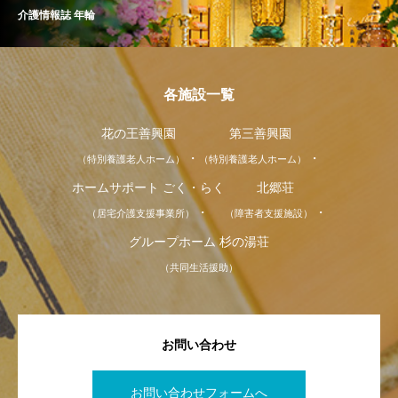
介護情報誌 年輪
各施設一覧
花の王善興園
第三善興園
（特別養護老人ホーム）
（特別養護老人ホーム）
ホームサポート ごく・らく
北郷荘
（居宅介護支援事業所）
（障害者支援施設）
グループホーム 杉の湯荘
（共同生活援助）
お問い合わせ
お問い合わせフォームへ