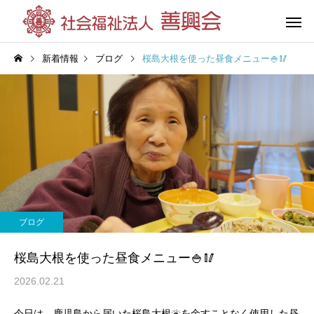
新着情報
ブログ
桜島大根を使った昼食メニュー🍚🥢
花の王善興園
第三善興
（特別養護老人ホーム）
（特別養護老人
ブログ
グループホーム
杉の湯荘
桜島大根を使った昼食メニュー🍚🥢
（共同生活援助）
2026.02.21
今日は、鹿児島から届いた桜島大根🌋を余すことなく使用した昼