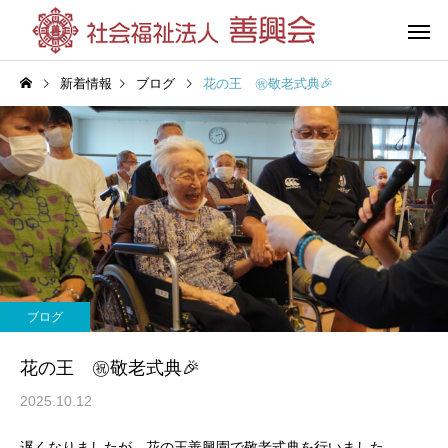
新着情報
ブログ
花の王 ㊗敬老式典🎉
花の王善興園
第三善興
（特別養護老人ホーム）
（特別養護老人
ブログ
グループホーム
杉の湯荘
花の王 ㊗敬老式典🎉
（共同生活援助）
2025.10.12
遅くなりましたが、花の王善興園で敬老式典を行いました。