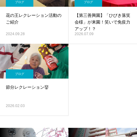
ブログ
ブログ
花の王レクレーション活動の
【第三善興園】「ひびき落笑
ご紹介
会様」が来園！笑いで免疫力
アップ！？
2024.09.28
2026.07.09
ブログ
節分レクレーション👹
2026.02.03