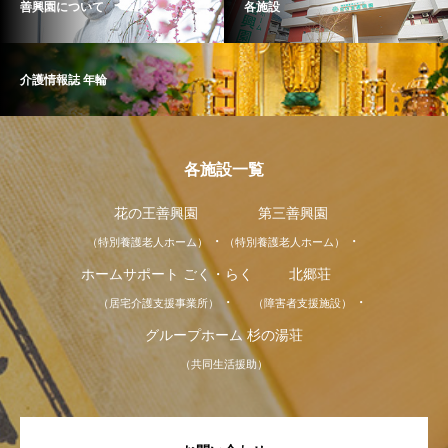
善興園について
各施設
介護情報誌 年輪
各施設一覧
花の王善興園
第三善興園
（特別養護老人ホーム）
（特別養護老人ホーム）
ホームサポート ごく・らく
北郷荘
（居宅介護支援事業所）
（障害者支援施設）
グループホーム 杉の湯荘
（共同生活援助）