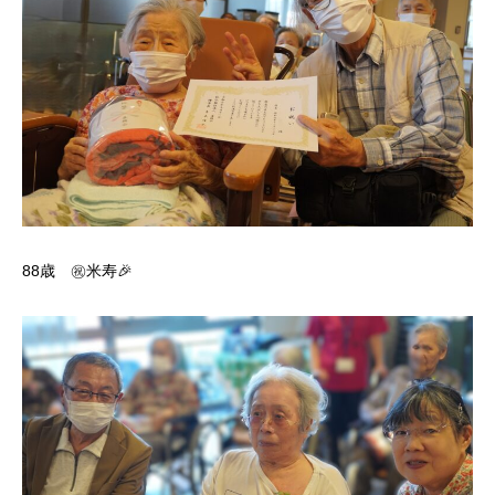
88歳 ㊗米寿🎉