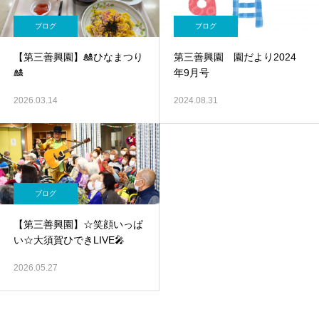
ブログ
ブログ
【第三善興園】🎎ひなまつり
第三善興園 園だより2024
🎎
年9月号
2026.03.14
2024.08.31
ブログ
【第三善興園】☆笑顔いっぱ
い☆大須賀ひできLIVE🎤
2026.05.27