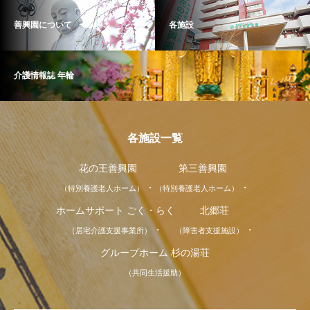
善興園について
各施設
介護情報誌 年輪
各施設一覧
花の王善興園
第三善興園
（特別養護老人ホーム）
（特別養護老人ホーム）
ホームサポート ごく・らく
北郷荘
（居宅介護支援事業所）
（障害者支援施設）
グループホーム 杉の湯荘
（共同生活援助）