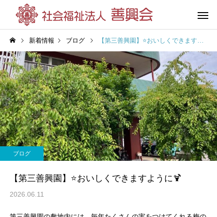
新着情報
ブログ
【第三善興園】⭐おいしくできますように🍹
花の王善興園
第三善興
（特別養護老人ホーム）
（特別養護老人
ブログ
グループホーム
杉の湯荘
【第三善興園】⭐おいしくできますように🍹
（共同生活援助）
2026.06.11
第三善興園の敷地内には、毎年たくさんの実をつけてくれる梅の