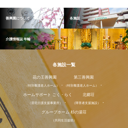
善興園について
各施設
介護情報誌 年輪
各施設一覧
花の王善興園
第三善興園
（特別養護老人ホーム）
（特別養護老人ホーム）
ホームサポート ごく・らく
北郷荘
（居宅介護支援事業所）
（障害者支援施設）
グループホーム 杉の湯荘
（共同生活援助）