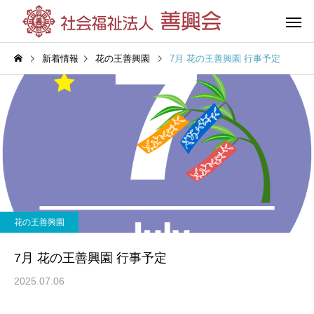
新着情報
花の王善興園
7月 花の王善興園 行事予定
花の王善興園
第三善興
（特別養護老人ホーム）
（特別養護老人
花の王善興園
グループホーム
杉の湯荘
7月 花の王善興園 行事予定
（共同生活援助）
2025.07.06